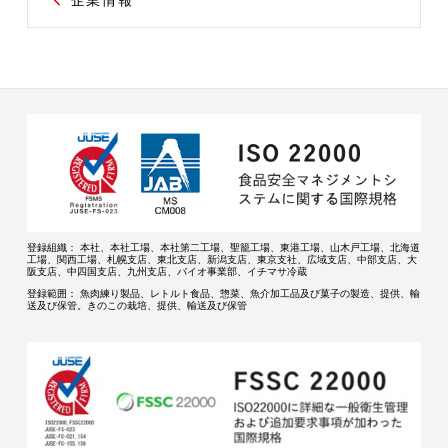
企業情報
登録組織：
本社、本社工場、本社第二工場、聖籠工場、東港工場、山木戸工場、北海道
工場、関西工場、札幌支店、東北支店、新潟支店、東京支社、広域支店、中部支店、大
阪支店、中四国支店、九州支店、バイオ事業部、イチマサ冷蔵
登録範囲：
魚肉練り製品、レトルト食品、惣菜、魚介加工品及び菓子の製造、提供、輸
送及び保管。きのこの栽培、提供、輸送及び保管