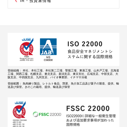
IR・投資家情報
登録組織：
本社、本社工場、本社第二工場、聖籠工場、東港工場、山木戸工場、北海道
工場、関西工場、札幌支店、東北支店、新潟支店、東京支社、広域支店、中部支店、大
阪支店、中四国支店、九州支店、バイオ事業部、イチマサ冷蔵
登録範囲：
魚肉練り製品、レトルト食品、惣菜、魚介加工品及び菓子の製造、提供、輸
送及び保管。きのこの栽培、提供、輸送及び保管