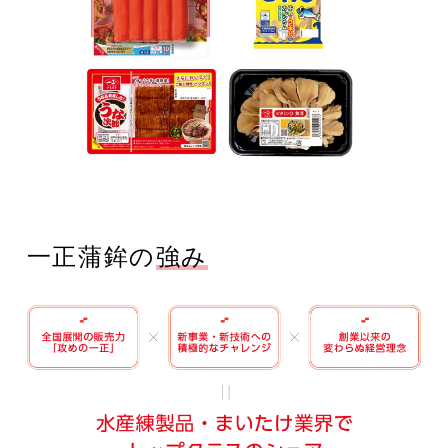
一正蒲鉾の
強み