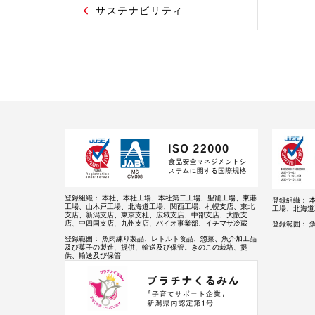
サステナビリティ
登録組織：
本社、本社工場、本社第二工場、聖籠工場、東港
登録組織：
工場、山木戸工場、北海道工場、関西工場、札幌支店、東北
工場、北海道
支店、新潟支店、東京支社、広域支店、中部支店、大阪支
店、中四国支店、九州支店、バイオ事業部、イチマサ冷蔵
登録範囲：
登録範囲：
魚肉練り製品、レトルト食品、惣菜、魚介加工品
及び菓子の製造、提供、輸送及び保管。きのこの栽培、提
供、輸送及び保管