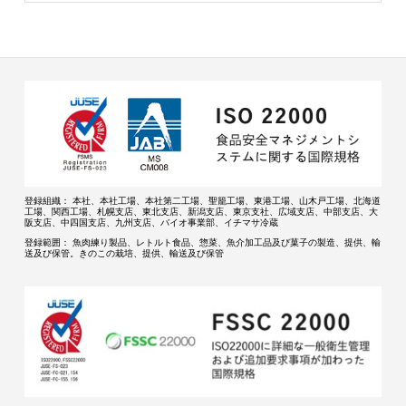
登録組織：
本社、本社工場、本社第二工場、聖籠工場、東港工場、山木戸工場、北海道
工場、関西工場、札幌支店、東北支店、新潟支店、東京支社、広域支店、中部支店、大
阪支店、中四国支店、九州支店、バイオ事業部、イチマサ冷蔵
登録範囲：
魚肉練り製品、レトルト食品、惣菜、魚介加工品及び菓子の製造、提供、輸
送及び保管。きのこの栽培、提供、輸送及び保管